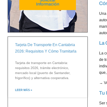
Solicitar
Cóm
Información
Una 
*Sin compromiso.
auto
mant
auto
La 
Tarjeta De Transporte En Cantabria
2026: Requisitos Y Cómo Tramitarla
La c
de t
Tarjeta de transporte en Cantabria:
indi
requisitos 2026, trámite electrónico,
que,
mercado local (puerto de Santander,
frigorífico) y alternativa cooperativa.
→
V
LEER MÁS »
Tu 
Ser 