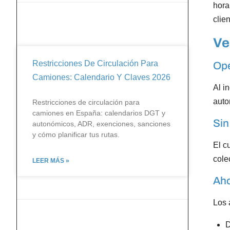
hora
clie
Ve
Restricciones De Circulación Para
Ope
Camiones: Calendario Y Claves 2026
Al i
auto
Restricciones de circulación para
camiones en España: calendarios DGT y
Sin
autonómicos, ADR, exenciones, sanciones
y cómo planificar tus rutas.
El c
cole
LEER MÁS »
Aho
Los 
D