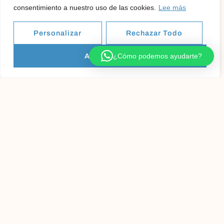
consentimiento a nuestro uso de las cookies.
Lee más
Personalizar
Rechazar Todo
Aceptar Todo
¿Cómo podemos ayudarte?
Tarjeta De Transporte De
Mercancías En Alicante:
Guía Completa Para
Autónomos
Como conseguir la Tarjeta de Transporte de
Mercancías en Alicante: Guía Completa para
Autónomos Si trabajas como transportista
autónomo en Alicante y tu vehículo supera
Leer Más