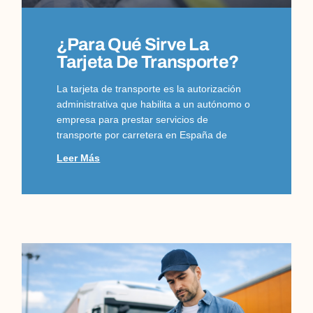
¿Para Qué Sirve La
Tarjeta De Transporte?
La tarjeta de transporte es la autorización
administrativa que habilita a un autónomo o
empresa para prestar servicios de
transporte por carretera en España de
Leer Más