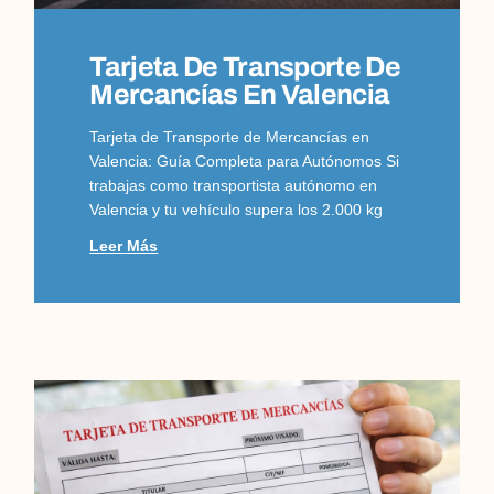
Tarjeta De Transporte De
Mercancías En Valencia
Tarjeta de Transporte de Mercancías en
Valencia: Guía Completa para Autónomos Si
trabajas como transportista autónomo en
Valencia y tu vehículo supera los 2.000 kg
Leer Más