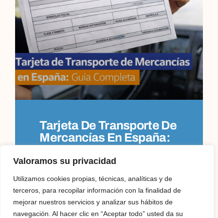
Tarjeta De Transporte De
Mercancías En España:
Guía Completa
Valoramos su privacidad
Tarjeta de Transporte de Mercancías en
Utilizamos cookies propias, técnicas, analíticas y de
España: Guía Completa Si quieres trabajar
como transportista autónomo en España y tu
terceros, para recopilar información con la finalidad de
vehículo supera los 2.000 kg de
mejorar nuestros servicios y analizar sus hábitos de
navegación. Al hacer clic en “Aceptar todo” usted da su
Leer Más