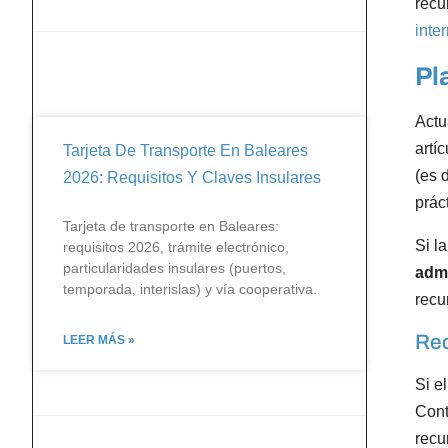
recu
inte
Pl
Actu
artí
Tarjeta De Transporte En Baleares
(es 
2026: Requisitos Y Claves Insulares
prác
Tarjeta de transporte en Baleares:
Si l
requisitos 2026, trámite electrónico,
particularidades insulares (puertos,
admi
temporada, interislas) y vía cooperativa.
recu
Rec
LEER MÁS »
Si e
Cont
recu