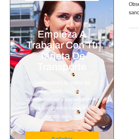
Obse
sanc
Empieza A
Trabajar Con Tu
Tarjeta De
Transporte
Gestionamos tu tarjeta de
transporte, trámites
administrativos y asesoramiento
para que puedas trabajar sin
complicaciones