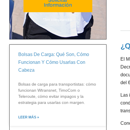
Solicitar
Información
*Sin compromiso.
¿Q
Bolsas De Carga: Qué Son, Cómo
El M
Funcionan Y Cómo Usarlas Con
Decr
Cabeza
docu
del 
Bolsas de carga para transportistas: cómo
funcionan Wtransnet, TimoCom o
Las 
Teleroute, cómo evitar impagos y la
estrategia para usarlas con margen.
cond
tran
LEER MÁS »
Cono