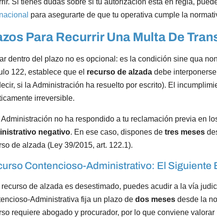
rrir. Si tienes dudas sobre si tu autorización está en regla, pued
rnacional
para asegurarte de que tu operativa cumple la normati
azos Para Recurrir Una Multa De Tran
ar dentro del plazo no es opcional: es la condición sine qua no
culo 122, establece que el
recurso de alzada
debe interponerse
decir, si la Administración ha resuelto por escrito). El incumplim
ticamente irreversible.
a Administración no ha respondido a tu reclamación previa en lo
nistrativo negativo
. En ese caso, dispones de
tres meses
des
rso de alzada (Ley 39/2015, art. 122.1).
urso Contencioso-Administrativo: El Siguiente
l recurso de alzada es desestimado, puedes acudir a la vía judi
encioso-Administrativa fija un plazo de
dos meses
desde la not
rso requiere abogado y procurador, por lo que conviene valorar l