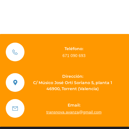
Teléfono:
671 090 693
Dirección:
C/ Músico José Ortí Soriano 5, planta 1
46900, Torrent (Valencia)
Email:
transnova.avanza@gmail.com